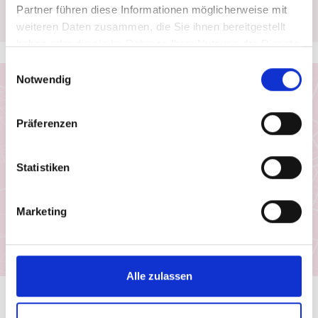
Partner führen diese Informationen möglicherweise mit
weiteren Daten zusammen, die Sie ihnen bereitgestellt
haben oder die sie im Rahmen Ihrer Nutzung der Dienste
gesammelt haben.
Einwilligungsauswahl
Notwendig
Einwilligung Google Maps
Ich möchte Google Maps-Karten aktivieren und
Präferenzen
stimme zu, dass Daten von Google geladen
werden. Wir nutzen den Drittanbieter, um
geografische Informationen in Form von
Statistiken
interaktiven Landkarten darzustellen. Weitere
Informationen entnehmen Sie bitte unserer
Datenschutzerklärung
Marketing
.
Karte anzeigen
Alle zulassen
So erreichen Sie uns
Oberhofer Weg 4