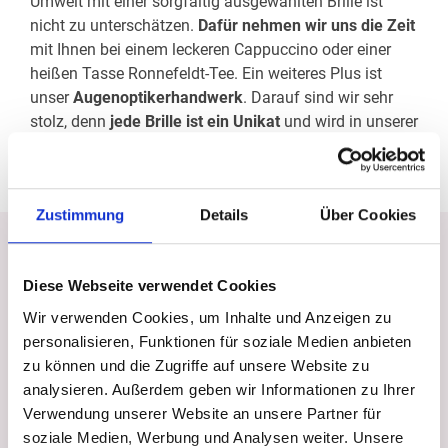
Umwelt mit einer sorgfältig ausgewählten Brille ist
nicht zu unterschätzen.
Dafür nehmen wir
uns die Zeit
mit Ihnen bei einem leckeren Cappuccino oder einer
heißen Tasse Ronnefeldt-Tee. Ein weiteres Plus ist
unser
Augenoptikerhandwerk
. Darauf sind wir sehr
stolz, denn
jede Brille ist ein
Unikat
und wird in unserer
hauseigenen Werkstatt
mit hohen
Qualitätsanforderungen angefertigt.
Zustimmung
Details
Über Cookies
Unsere Öffnungszeiten
Montag
Dienstag
Diese Webseite verwendet Cookies
08:00
–
19:00 Uhr
08:00
–
17:00 Uhr
Wir verwenden Cookies, um Inhalte und Anzeigen zu
personalisieren, Funktionen für soziale Medien anbieten
Mittwoch
Donnerstag
zu können und die Zugriffe auf unsere Website zu
08:00
–
17:00 Uhr
08:00
–
19:00 Uhr
analysieren. Außerdem geben wir Informationen zu Ihrer
Verwendung unserer Website an unsere Partner für
Freitag
Samstag
soziale Medien, Werbung und Analysen weiter. Unsere
08:00
–
17:00 Uhr
08:00
–
12:00 Uhr