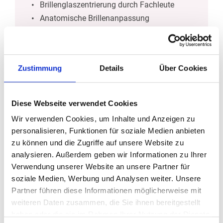
Brillenglaszentrierung durch Fachleute
Anatomische Brillenanpassung
Kinderbrillen
Holz und Hornbrillen
Zustimmung
Details
Über Cookies
Sonnenbrillen
Diese Webseite verwendet Cookies
Wir verwenden Cookies, um Inhalte und Anzeigen zu
Internationale Marken und Designer
personalisieren, Funktionen für soziale Medien anbieten
Sonnenbrillen mit und ohne individueller
zu können und die Zugriffe auf unsere Website zu
Sehstärke
analysieren. Außerdem geben wir Informationen zu Ihrer
Umfassender UV-Schutz
Verwendung unserer Website an unsere Partner für
soziale Medien, Werbung und Analysen weiter. Unsere
Partner führen diese Informationen möglicherweise mit
weiteren Daten zusammen, die Sie ihnen bereitgestellt
Kontaktlinsen
haben oder die sie im Rahmen Ihrer Nutzung der Dienste