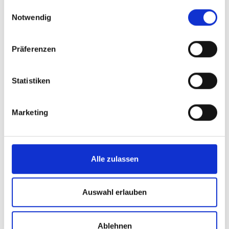
gesammelt haben.
Einwilligungsauswahl
Notwendig
Kontaktlinsenanpassung nach Maß
Ausführliche Nachkontrollen
Beratung zur Kontaktlinsenpflege
Präferenzen
Auswahl des optimalen Pflegemittels
Nachtlinsen/Ortho-K
Statistiken
Marketing
Optometrie
Optometrist B.Sc./M.Sc.
Alle zulassen
Verschiedene Screeningtests
Prüfung des Binokularsehens
Auswahl erlauben
Prüfung des vorderen Augenabschnittes
Prüfung des hinteren Augenabschnittes
Ablehnen
Kinderoptometrie