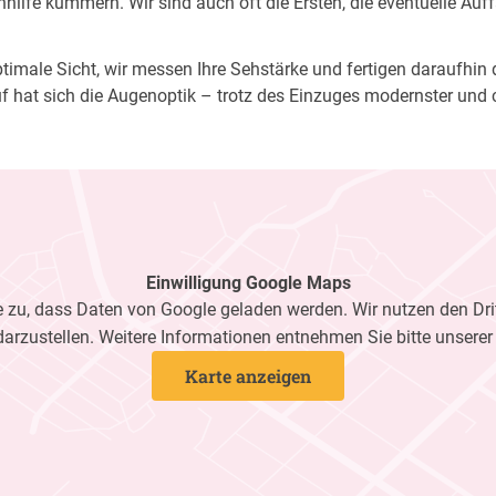
ilfe kümmern. Wir sind auch oft die Ersten, die eventuelle Auf
imale Sicht, wir messen Ihre Sehstärke und fertigen daraufhin di
f hat sich die Augenoptik – trotz des Einzuges modernster und 
Einwilligung Google Maps
zu, dass Daten von Google geladen werden. Wir nutzen den Dri
darzustellen. Weitere Informationen entnehmen Sie bitte unsere
Karte anzeigen