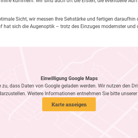
ilfe kümmern. Wir sind auch oft die Ersten, die eventuelle Auf
imale Sicht, wir messen Ihre Sehstärke und fertigen daraufhin di
f hat sich die Augenoptik – trotz des Einzuges modernster und 
Einwilligung Google Maps
zu, dass Daten von Google geladen werden. Wir nutzen den Dri
darzustellen. Weitere Informationen entnehmen Sie bitte unsere
Karte anzeigen