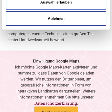
Auswahl erlauben
eine optimale Sicht, wir messen Ihre Sehstärke und
fertigen daraufhin die perfekten Kontaktlinsen oder die
individuell auf Ihre Sehaufgaben zugeschnittene Brille
Ablehnen
an. Als Gesundheitsberuf hat sich die Augenoptik –
trotz des Einzuges modernster und
computergesteuerter Technik – einen großen Teil
echter Handwerksarbeit bewahrt.
Einwilligung Google Maps
Ich möchte Google Maps-Karten aktivieren und
stimme zu, dass Daten von Google geladen
werden. Wir nutzen den Drittanbieter, um
geografische Informationen in Form von
interaktiven Landkarten darzustellen. Weitere
Informationen entnehmen Sie bitte unserer
Datenschutzerklärung
.