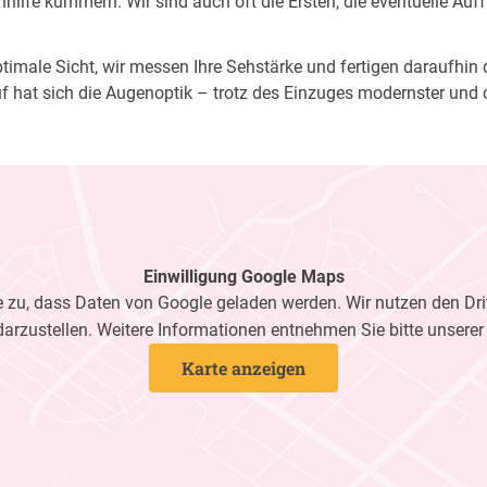
ilfe kümmern. Wir sind auch oft die Ersten, die eventuelle Auf
imale Sicht, wir messen Ihre Sehstärke und fertigen daraufhin di
f hat sich die Augenoptik – trotz des Einzuges modernster und 
Einwilligung Google Maps
zu, dass Daten von Google geladen werden. Wir nutzen den Dri
darzustellen. Weitere Informationen entnehmen Sie bitte unsere
Karte anzeigen