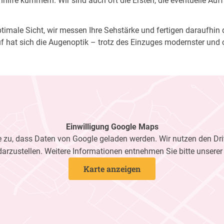
ilfe kümmern. Wir sind auch oft die Ersten, die eventuelle Auf
imale Sicht, wir messen Ihre Sehstärke und fertigen daraufhin di
f hat sich die Augenoptik – trotz des Einzuges modernster und 
Einwilligung Google Maps
zu, dass Daten von Google geladen werden. Wir nutzen den Dri
darzustellen. Weitere Informationen entnehmen Sie bitte unsere
Karte anzeigen