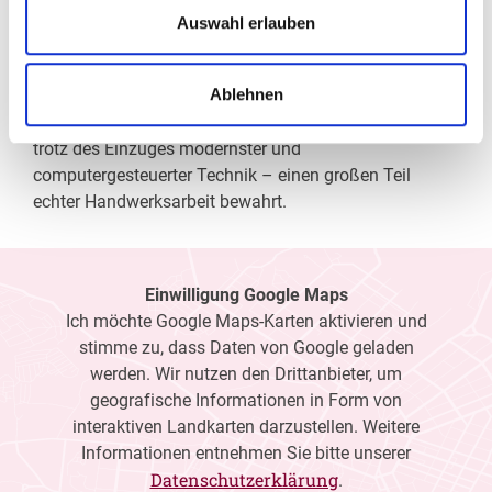
Wir verschaffen Ihnen meist ohne lange Wartezeiten
Auswahl erlauben
eine optimale Sicht, wir messen Ihre Sehstärke und
fertigen daraufhin die perfekten Kontaktlinsen oder die
Ablehnen
individuell auf Ihre Sehaufgaben zugeschnittene Brille
an. Als Gesundheitsberuf hat sich die Augenoptik –
trotz des Einzuges modernster und
computergesteuerter Technik – einen großen Teil
echter Handwerksarbeit bewahrt.
Einwilligung Google Maps
Ich möchte Google Maps-Karten aktivieren und
stimme zu, dass Daten von Google geladen
werden. Wir nutzen den Drittanbieter, um
geografische Informationen in Form von
interaktiven Landkarten darzustellen. Weitere
Informationen entnehmen Sie bitte unserer
Datenschutzerklärung
.