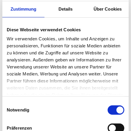
Zustimmung
Details
Über Cookies
Diese Webseite verwendet Cookies
Wir verwenden Cookies, um Inhalte und Anzeigen zu
personalisieren, Funktionen für soziale Medien anbieten
zu können und die Zugriffe auf unsere Website zu
analysieren. Außerdem geben wir Informationen zu Ihrer
Verwendung unserer Website an unsere Partner für
Ihr Partner für optimales
soziale Medien, Werbung und Analysen weiter. Unsere
Sehen in Bruchsal
Partner führen diese Informationen möglicherweise mit
weiteren Daten zusammen, die Sie ihnen bereitgestellt
Als erster Ansprechpartner für das gute Sehen sind wir
haben oder die sie im Rahmen Ihrer Nutzung der Dienste
als Augenoptiker in Bruchsal mehr als „nur“ diejenigen,
gesammelt haben.
Einwilligungsauswahl
die sich um die jeweilige optisch, anatomisch und
Notwendig
ästhetisch perfekt auf Ihre individuellen Wünsche und
Bedürfnisse angepasste Sehhilfe kümmern. Wir sind
auch oft die Ersten, die eventuelle Auffälligkeiten am
Präferenzen