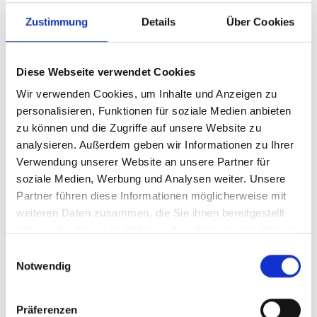
Zustimmung
Details
Über Cookies
Diese Webseite verwendet Cookies
Wir verwenden Cookies, um Inhalte und Anzeigen zu
personalisieren, Funktionen für soziale Medien anbieten
zu können und die Zugriffe auf unsere Website zu
analysieren. Außerdem geben wir Informationen zu Ihrer
Verwendung unserer Website an unsere Partner für
Ihr Partner für optimales
soziale Medien, Werbung und Analysen weiter. Unsere
Sehen in Brüggen
Partner führen diese Informationen möglicherweise mit
weiteren Daten zusammen, die Sie ihnen bereitgestellt
Als erster Ansprechpartner für das gute Sehen sind wir
haben oder die sie im Rahmen Ihrer Nutzung der Dienste
als Augenoptiker in Brüggen mehr als „nur“ diejenigen,
gesammelt haben.
Einwilligungsauswahl
die sich um die jeweilige optisch, anatomisch und
Notwendig
ästhetisch perfekt auf Ihre individuellen Wünsche und
Bedürfnisse angepasste Sehhilfe kümmern. Wir sind
auch oft die Ersten, die eventuelle Auffälligkeiten am
Präferenzen