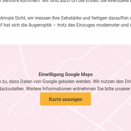
Sehhilfe kümmern. Wir sind auch oft die Ersten, die eventuelle
imale Sicht, wir messen Ihre Sehstärke und fertigen daraufhin di
f hat sich die Augenoptik – trotz des Einzuges modernster und 
Einwilligung Google Maps
zu, dass Daten von Google geladen werden. Wir nutzen den Dri
darzustellen. Weitere Informationen entnehmen Sie bitte unsere
Karte anzeigen