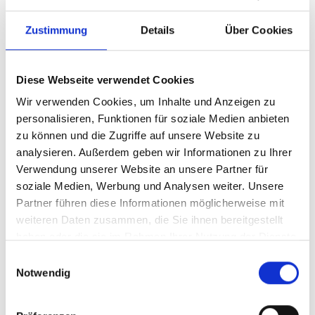
Zustimmung
Details
Über Cookies
Diese Webseite verwendet Cookies
Wir verwenden Cookies, um Inhalte und Anzeigen zu
personalisieren, Funktionen für soziale Medien anbieten
zu können und die Zugriffe auf unsere Website zu
analysieren. Außerdem geben wir Informationen zu Ihrer
Ihr Partner für optimales
Verwendung unserer Website an unsere Partner für
soziale Medien, Werbung und Analysen weiter. Unsere
Sehen in Cuxhaven
Partner führen diese Informationen möglicherweise mit
Als erster Ansprechpartner für das gute Sehen sind wir
weiteren Daten zusammen, die Sie ihnen bereitgestellt
als Augenoptiker in Cuxhaven mehr als „nur“
haben oder die sie im Rahmen Ihrer Nutzung der Dienste
diejenigen, die sich um die jeweilige optisch,
gesammelt haben.
Einwilligungsauswahl
anatomisch und ästhetisch perfekt auf Ihre
Notwendig
individuellen Wünsche und Bedürfnisse angepasste
Sehhilfe kümmern. Wir sind auch oft die Ersten, die