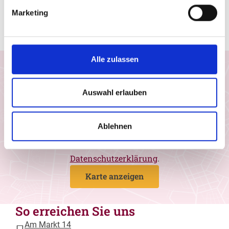
trotz des Einzuges modernster und
Marketing
computergesteuerter Technik – einen großen Teil
echter Handwerksarbeit bewahrt.
Alle zulassen
Einwilligung Google Maps
Ich möchte Google Maps-Karten aktivieren und
Auswahl erlauben
stimme zu, dass Daten von Google geladen
werden. Wir nutzen den Drittanbieter, um
geografische Informationen in Form von
Ablehnen
interaktiven Landkarten darzustellen. Weitere
Informationen entnehmen Sie bitte unserer
Datenschutzerklärung
.
Karte anzeigen
So erreichen Sie uns
Am Markt 14