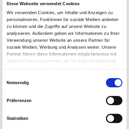
Diese Webseite verwendet Cookies
Ihr Partner für optimales
Wir verwenden Cookies, um Inhalte und Anzeigen zu
personalisieren, Funktionen für soziale Medien anbieten
Sehen in Dannenberg
zu können und die Zugriffe auf unsere Website zu
Als erster Ansprechpartner für das gute Sehen sind wir
analysieren. Außerdem geben wir Informationen zu Ihrer
als Augenoptiker in Dannenberg mehr als „nur“
Verwendung unserer Website an unsere Partner für
diejenigen, die sich um die jeweilige optisch,
soziale Medien, Werbung und Analysen weiter. Unsere
anatomisch und ästhetisch perfekt auf Ihre
Partner führen diese Informationen möglicherweise mit
individuellen Wünsche und Bedürfnisse angepasste
weiteren Daten zusammen, die Sie ihnen bereitgestellt
Sehhilfe kümmern. Wir sind auch oft die Ersten, die
haben oder die sie im Rahmen Ihrer Nutzung der Dienste
eventuelle Auffälligkeiten am Auge feststellen und
gesammelt haben.
Einwilligungsauswahl
unsere Kunden zu deren Abklärung an den Augenarzt
Notwendig
verweisen.
Wir verschaffen Ihnen meist ohne lange Wartezeiten
Präferenzen
eine optimale Sicht, wir messen Ihre Sehstärke und
fertigen daraufhin die perfekten Kontaktlinsen oder die
individuell auf Ihre Sehaufgaben zugeschnittene Brille
Statistiken
an. Als Gesundheitsberuf hat sich die Augenoptik –