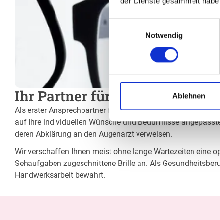
der Dienste gesammelt habe
Einwilligungsauswahl
Notwendig
Ihr Partner für optimales Sehe
Ablehnen
Als erster Ansprechpartner für das gute Sehen sind wir als 
auf Ihre individuellen Wünsche und Bedürfnisse angepasste 
deren Abklärung an den Augenarzt verweisen.
Wir verschaffen Ihnen meist ohne lange Wartezeiten eine opt
Sehaufgaben zugeschnittene Brille an. Als Gesundheitsberu
Handwerksarbeit bewahrt.