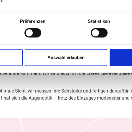
n.
Präferenzen
Statistiken
n in Geisenfeld
Auswahl erlauben
Augenoptiker in Geisenfeld mehr als „nur“ diejenigen, die sich u
Sehhilfe kümmern. Wir sind auch oft die Ersten, die eventuelle
imale Sicht, wir messen Ihre Sehstärke und fertigen daraufhin di
f hat sich die Augenoptik – trotz des Einzuges modernster und 