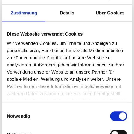
Zustimmung
Details
Über Cookies
Diese Webseite verwendet Cookies
Wir verwenden Cookies, um Inhalte und Anzeigen zu
personalisieren, Funktionen für soziale Medien anbieten
zu können und die Zugriffe auf unsere Website zu
analysieren. Außerdem geben wir Informationen zu Ihrer
Ihr Partner für optimales
Verwendung unserer Website an unsere Partner für
soziale Medien, Werbung und Analysen weiter. Unsere
Sehen in Dingolfing
Partner führen diese Informationen möglicherweise mit
Als erster Ansprechpartner für das gute Sehen sind wir
weiteren Daten zusammen, die Sie ihnen bereitgestellt
als Augenoptiker in Dingolfing mehr als „nur“
haben oder die sie im Rahmen Ihrer Nutzung der Dienste
diejenigen, die sich um die jeweilige optisch,
gesammelt haben.
Einwilligungsauswahl
anatomisch und ästhetisch perfekt auf Ihre
Notwendig
individuellen Wünsche und Bedürfnisse angepasste
Sehhilfe kümmern. Wir sind auch oft die Ersten, die