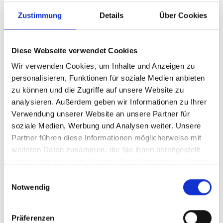
Zustimmung
Details
Über Cookies
Diese Webseite verwendet Cookies
Wir verwenden Cookies, um Inhalte und Anzeigen zu
personalisieren, Funktionen für soziale Medien anbieten
zu können und die Zugriffe auf unsere Website zu
analysieren. Außerdem geben wir Informationen zu Ihrer
Verwendung unserer Website an unsere Partner für
Ihr Partner für optimales
soziale Medien, Werbung und Analysen weiter. Unsere
Sehen in Dresden
Partner führen diese Informationen möglicherweise mit
weiteren Daten zusammen, die Sie ihnen bereitgestellt
Als erster Ansprechpartner für das gute Sehen sind wir
haben oder die sie im Rahmen Ihrer Nutzung der Dienste
als Augenoptiker in Dresden mehr als „nur“ diejenigen,
gesammelt haben.
Einwilligungsauswahl
die sich um die jeweilige optisch, anatomisch und
Notwendig
ästhetisch perfekt auf Ihre individuellen Wünsche und
Bedürfnisse angepasste Sehhilfe kümmern. Wir sind
auch oft die Ersten, die eventuelle Auffälligkeiten am
Präferenzen