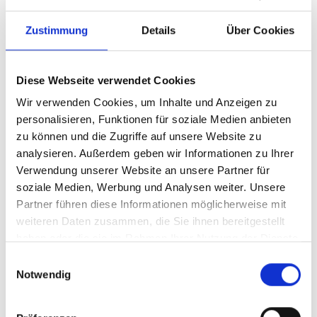
Zustimmung
Details
Über Cookies
Diese Webseite verwendet Cookies
Wir verwenden Cookies, um Inhalte und Anzeigen zu
personalisieren, Funktionen für soziale Medien anbieten
zu können und die Zugriffe auf unsere Website zu
analysieren. Außerdem geben wir Informationen zu Ihrer
Ihr Partner für optimales
Verwendung unserer Website an unsere Partner für
soziale Medien, Werbung und Analysen weiter. Unsere
Sehen in Düsseldorf
Partner führen diese Informationen möglicherweise mit
Als erster Ansprechpartner für das gute Sehen sind wir
weiteren Daten zusammen, die Sie ihnen bereitgestellt
als Augenoptiker in Düsseldorf mehr als „nur“
haben oder die sie im Rahmen Ihrer Nutzung der Dienste
diejenigen, die sich um die jeweilige optisch,
gesammelt haben.
Einwilligungsauswahl
anatomisch und ästhetisch perfekt auf Ihre
Notwendig
individuellen Wünsche und Bedürfnisse angepasste
Sehhilfe kümmern. Wir sind auch oft die Ersten, die