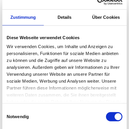
Zustimmung
Details
Über Cookies
Diese Webseite verwendet Cookies
Wir verwenden Cookies, um Inhalte und Anzeigen zu
personalisieren, Funktionen für soziale Medien anbieten
zu können und die Zugriffe auf unsere Website zu
analysieren. Außerdem geben wir Informationen zu Ihrer
Ihr Partner für optimales
Verwendung unserer Website an unsere Partner für
Sehen in Ebersbach-
soziale Medien, Werbung und Analysen weiter. Unsere
Neugersdorf
Partner führen diese Informationen möglicherweise mit
weiteren Daten zusammen, die Sie ihnen bereitgestellt
Als erster Ansprechpartner für das gute Sehen sind wir
haben oder die sie im Rahmen Ihrer Nutzung der Dienste
als Augenoptiker in Ebersbach-Neugersdorf mehr als
gesammelt haben.
Einwilligungsauswahl
„nur“ diejenigen, die sich um die jeweilige optisch,
Notwendig
anatomisch und ästhetisch perfekt auf Ihre
individuellen Wünsche und Bedürfnisse angepasste