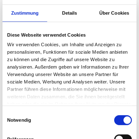
Zustimmung
Details
Über Cookies
Diese Webseite verwendet Cookies
Wir verwenden Cookies, um Inhalte und Anzeigen zu
personalisieren, Funktionen für soziale Medien anbieten
zu können und die Zugriffe auf unsere Website zu
analysieren. Außerdem geben wir Informationen zu Ihrer
Ihr Partner für optimales
Verwendung unserer Website an unsere Partner für
soziale Medien, Werbung und Analysen weiter. Unsere
Sehen in Eckental
Partner führen diese Informationen möglicherweise mit
Als erster Ansprechpartner für das gute Sehen sind wir
weiteren Daten zusammen, die Sie ihnen bereitgestellt
als Augenoptiker in Eckental mehr als „nur“ diejenigen,
haben oder die sie im Rahmen Ihrer Nutzung der Dienste
die sich um die jeweilige optisch, anatomisch und
gesammelt haben.
Einwilligungsauswahl
ästhetisch perfekt auf Ihre individuellen Wünsche und
Notwendig
Bedürfnisse angepasste Sehhilfe kümmern. Wir sind
auch oft die Ersten, die eventuelle Auffälligkeiten am