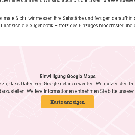
Sehhilfe kümmern. Wir sind auch oft die Ersten, die eventuelle
imale Sicht, wir messen Ihre Sehstärke und fertigen daraufhin di
f hat sich die Augenoptik – trotz des Einzuges modernster und 
Einwilligung Google Maps
zu, dass Daten von Google geladen werden. Wir nutzen den Dri
darzustellen. Weitere Informationen entnehmen Sie bitte unsere
Karte anzeigen