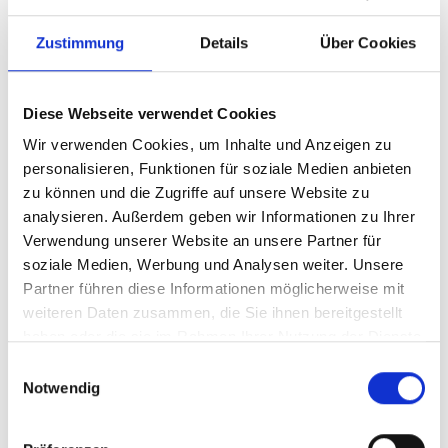
Zustimmung
Details
Über Cookies
Diese Webseite verwendet Cookies
Wir verwenden Cookies, um Inhalte und Anzeigen zu
personalisieren, Funktionen für soziale Medien anbieten
zu können und die Zugriffe auf unsere Website zu
analysieren. Außerdem geben wir Informationen zu Ihrer
Ihr Partner für optimales
Verwendung unserer Website an unsere Partner für
soziale Medien, Werbung und Analysen weiter. Unsere
Sehen in Engelskirchen
Partner führen diese Informationen möglicherweise mit
Als erster Ansprechpartner für das gute Sehen sind wir
weiteren Daten zusammen, die Sie ihnen bereitgestellt
als Augenoptiker in Engelskirchen mehr als „nur“
haben oder die sie im Rahmen Ihrer Nutzung der Dienste
diejenigen, die sich um die jeweilige optisch,
gesammelt haben.
Einwilligungsauswahl
anatomisch und ästhetisch perfekt auf Ihre
Notwendig
individuellen Wünsche und Bedürfnisse angepasste
Sehhilfe kümmern. Wir sind auch oft die Ersten, die