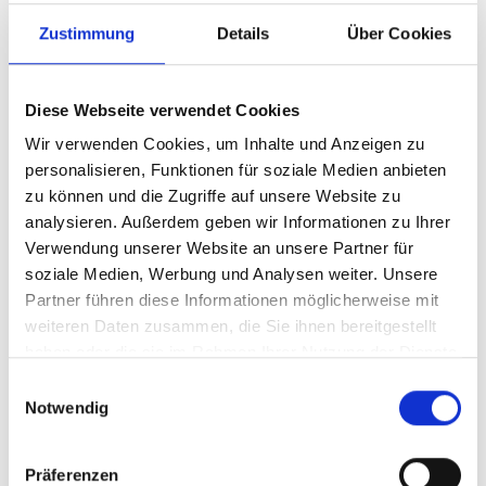
Zustimmung
Details
Über Cookies
Diese Webseite verwendet Cookies
Wir verwenden Cookies, um Inhalte und Anzeigen zu
personalisieren, Funktionen für soziale Medien anbieten
zu können und die Zugriffe auf unsere Website zu
analysieren. Außerdem geben wir Informationen zu Ihrer
Verwendung unserer Website an unsere Partner für
Ihr Partner für optimales
soziale Medien, Werbung und Analysen weiter. Unsere
Sehen in Erlangen
Partner führen diese Informationen möglicherweise mit
weiteren Daten zusammen, die Sie ihnen bereitgestellt
Als erster Ansprechpartner für das gute Sehen sind wir
haben oder die sie im Rahmen Ihrer Nutzung der Dienste
als Augenoptiker in Erlangen mehr als „nur“ diejenigen,
gesammelt haben.
Einwilligungsauswahl
die sich um die jeweilige optisch, anatomisch und
Notwendig
ästhetisch perfekt auf Ihre individuellen Wünsche und
Bedürfnisse angepasste Sehhilfe kümmern. Wir sind
auch oft die Ersten, die eventuelle Auffälligkeiten am
Präferenzen