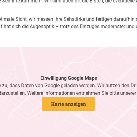
Sehhilfe kümmern. Wir sind auch oft die Ersten, die eventuelle
imale Sicht, wir messen Ihre Sehstärke und fertigen daraufhin di
f hat sich die Augenoptik – trotz des Einzuges modernster und 
Einwilligung Google Maps
zu, dass Daten von Google geladen werden. Wir nutzen den Dri
darzustellen. Weitere Informationen entnehmen Sie bitte unsere
Karte anzeigen