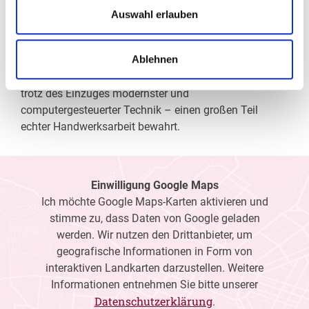
Wir verschaffen Ihnen meist ohne lange Wartezeiten
Auswahl erlauben
eine optimale Sicht, wir messen Ihre Sehstärke und
fertigen daraufhin die perfekten Kontaktlinsen oder die
Ablehnen
individuell auf Ihre Sehaufgaben zugeschnittene Brille
an. Als Gesundheitsberuf hat sich die Augenoptik –
trotz des Einzuges modernster und
computergesteuerter Technik – einen großen Teil
echter Handwerksarbeit bewahrt.
Einwilligung Google Maps
Ich möchte Google Maps-Karten aktivieren und
stimme zu, dass Daten von Google geladen
werden. Wir nutzen den Drittanbieter, um
geografische Informationen in Form von
interaktiven Landkarten darzustellen. Weitere
Informationen entnehmen Sie bitte unserer
Datenschutzerklärung
.