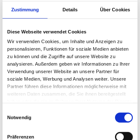
Zustimmung
Details
Über Cookies
Diese Webseite verwendet Cookies
Wir verwenden Cookies, um Inhalte und Anzeigen zu
personalisieren, Funktionen für soziale Medien anbieten
zu können und die Zugriffe auf unsere Website zu
analysieren. Außerdem geben wir Informationen zu Ihrer
Verwendung unserer Website an unsere Partner für
Ihr Partner für optimales
soziale Medien, Werbung und Analysen weiter. Unsere
Sehen in Fritzlar
Partner führen diese Informationen möglicherweise mit
weiteren Daten zusammen, die Sie ihnen bereitgestellt
Als erster Ansprechpartner für das gute Sehen sind wir
haben oder die sie im Rahmen Ihrer Nutzung der Dienste
als Augenoptiker in Fritzlar mehr als „nur“ diejenigen,
gesammelt haben.
Einwilligungsauswahl
die sich um die jeweilige optisch, anatomisch und
Notwendig
ästhetisch perfekt auf Ihre individuellen Wünsche und
Bedürfnisse angepasste Sehhilfe kümmern. Wir sind
auch oft die Ersten, die eventuelle Auffälligkeiten am
Präferenzen