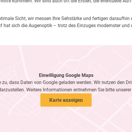
ilfe kümmern. Wir sind auch oft die Ersten, die eventuelle Auf
imale Sicht, wir messen Ihre Sehstärke und fertigen daraufhin di
f hat sich die Augenoptik – trotz des Einzuges modernster und 
Einwilligung Google Maps
zu, dass Daten von Google geladen werden. Wir nutzen den Dri
darzustellen. Weitere Informationen entnehmen Sie bitte unsere
Karte anzeigen