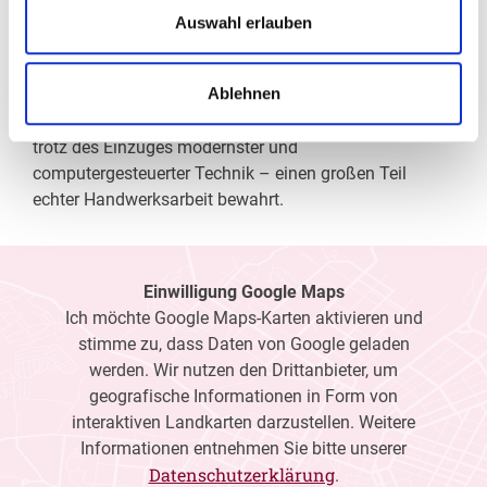
Wir verschaffen Ihnen meist ohne lange Wartezeiten
Auswahl erlauben
eine optimale Sicht, wir messen Ihre Sehstärke und
fertigen daraufhin die perfekten Kontaktlinsen oder die
Ablehnen
individuell auf Ihre Sehaufgaben zugeschnittene Brille
an. Als Gesundheitsberuf hat sich die Augenoptik –
trotz des Einzuges modernster und
computergesteuerter Technik – einen großen Teil
echter Handwerksarbeit bewahrt.
Einwilligung Google Maps
Ich möchte Google Maps-Karten aktivieren und
stimme zu, dass Daten von Google geladen
werden. Wir nutzen den Drittanbieter, um
geografische Informationen in Form von
interaktiven Landkarten darzustellen. Weitere
Informationen entnehmen Sie bitte unserer
Datenschutzerklärung
.