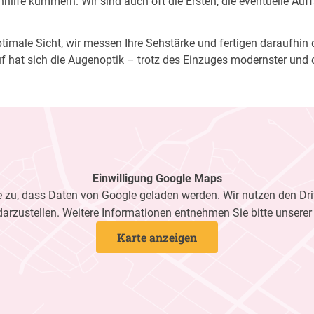
ilfe kümmern. Wir sind auch oft die Ersten, die eventuelle Auf
imale Sicht, wir messen Ihre Sehstärke und fertigen daraufhin di
f hat sich die Augenoptik – trotz des Einzuges modernster und 
Einwilligung Google Maps
zu, dass Daten von Google geladen werden. Wir nutzen den Dri
darzustellen. Weitere Informationen entnehmen Sie bitte unsere
Karte anzeigen