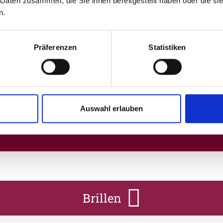
 Daten zusammen, die Sie ihnen bereitgestellt haben oder die s
n.
aben, finden das Beste für Ihre Augen. Und leisten gerne auch 
rwerkstatt macht's möglich.
Präferenzen
Statistiken
Auswahl erlauben
 aus!
e an einem vielseitigen Beruf hast, sprich uns gerne vor Ort an! 
Brillen