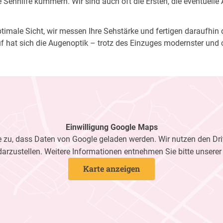
Sehhilfe kümmern. Wir sind auch oft die Ersten, die eventuelle
imale Sicht, wir messen Ihre Sehstärke und fertigen daraufhin di
f hat sich die Augenoptik – trotz des Einzuges modernster und 
Einwilligung Google Maps
zu, dass Daten von Google geladen werden. Wir nutzen den Dri
darzustellen. Weitere Informationen entnehmen Sie bitte unsere
Karte anzeigen