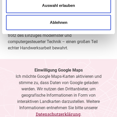
Wir verschaffen Ihnen meist ohne lange Wartezeiten
Auswahl erlauben
eine optimale Sicht, wir messen Ihre Sehstärke und
fertigen daraufhin die perfekten Kontaktlinsen oder die
Ablehnen
individuell auf Ihre Sehaufgaben zugeschnittene Brille
an. Als Gesundheitsberuf hat sich die Augenoptik –
trotz des Einzuges modernster und
computergesteuerter Technik – einen großen Teil
echter Handwerksarbeit bewahrt.
Einwilligung Google Maps
Ich möchte Google Maps-Karten aktivieren und
stimme zu, dass Daten von Google geladen
werden. Wir nutzen den Drittanbieter, um
geografische Informationen in Form von
interaktiven Landkarten darzustellen. Weitere
Informationen entnehmen Sie bitte unserer
Datenschutzerklärung
.