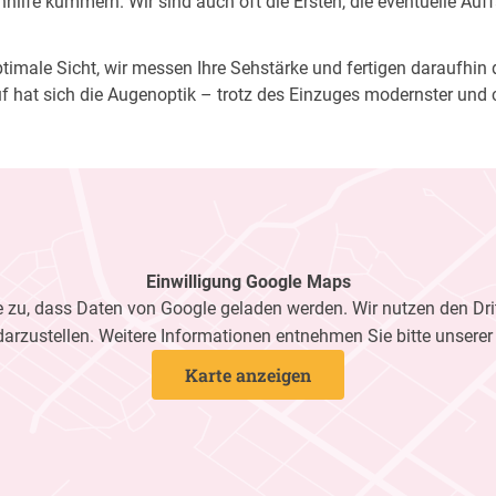
ilfe kümmern. Wir sind auch oft die Ersten, die eventuelle Auf
imale Sicht, wir messen Ihre Sehstärke und fertigen daraufhin di
f hat sich die Augenoptik – trotz des Einzuges modernster und 
Einwilligung Google Maps
zu, dass Daten von Google geladen werden. Wir nutzen den Dri
darzustellen. Weitere Informationen entnehmen Sie bitte unsere
Karte anzeigen