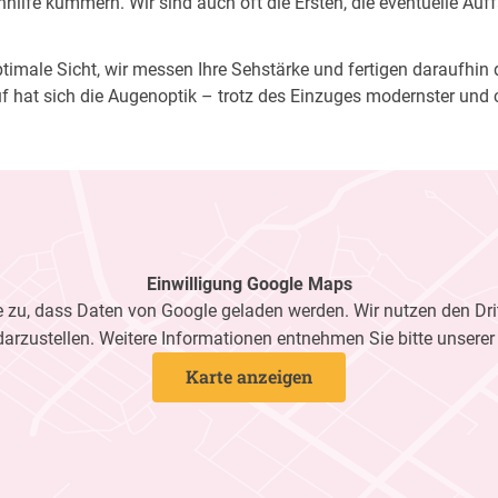
ilfe kümmern. Wir sind auch oft die Ersten, die eventuelle Auf
imale Sicht, wir messen Ihre Sehstärke und fertigen daraufhin di
f hat sich die Augenoptik – trotz des Einzuges modernster und 
Einwilligung Google Maps
zu, dass Daten von Google geladen werden. Wir nutzen den Dri
darzustellen. Weitere Informationen entnehmen Sie bitte unsere
Karte anzeigen