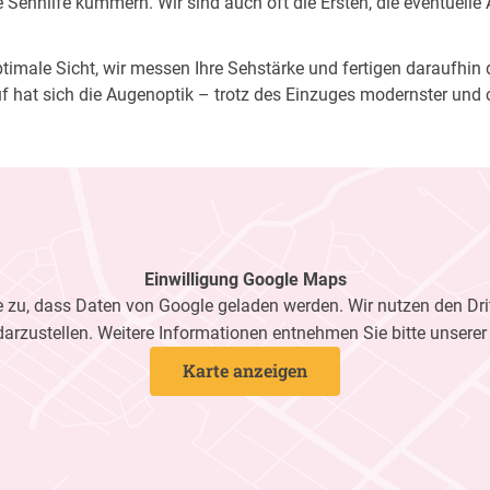
Sehhilfe kümmern. Wir sind auch oft die Ersten, die eventuelle
imale Sicht, wir messen Ihre Sehstärke und fertigen daraufhin di
f hat sich die Augenoptik – trotz des Einzuges modernster und 
Einwilligung Google Maps
zu, dass Daten von Google geladen werden. Wir nutzen den Dri
darzustellen. Weitere Informationen entnehmen Sie bitte unsere
Karte anzeigen