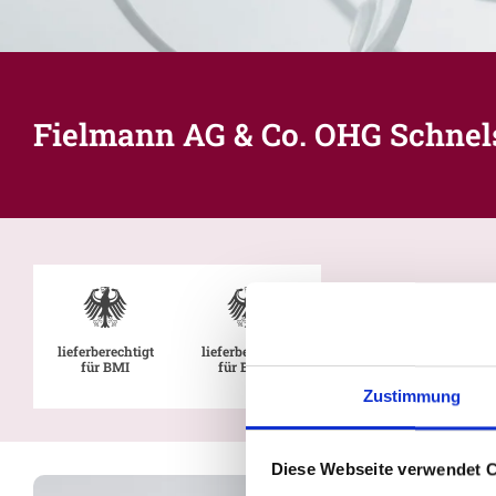
Fielmann AG & Co. OHG Schnel
lieferberechtigt
lieferberechtigt
für BMI
für BMVg
Zustimmung
Diese Webseite verwendet 