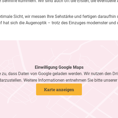
Sehhilfe kümmern. Wir sind auch oft die Ersten, die eventuelle
imale Sicht, wir messen Ihre Sehstärke und fertigen daraufhin di
f hat sich die Augenoptik – trotz des Einzuges modernster und 
Einwilligung Google Maps
zu, dass Daten von Google geladen werden. Wir nutzen den Dri
darzustellen. Weitere Informationen entnehmen Sie bitte unsere
Karte anzeigen