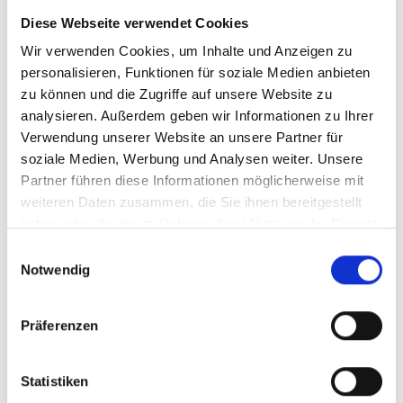
Kontaktlinsen
Diese Webseite verwendet Cookies
Wir verwenden Cookies, um Inhalte und Anzeigen zu
personalisieren, Funktionen für soziale Medien anbieten
Kontaktlinsenanpassung nach Maß
zu können und die Zugriffe auf unsere Website zu
Ausführliche Nachkontrollen
analysieren. Außerdem geben wir Informationen zu Ihrer
Beratung zur Kontaktlinsenpflege
Verwendung unserer Website an unsere Partner für
Auswahl des optimalen Pflegemittels
soziale Medien, Werbung und Analysen weiter. Unsere
Partner führen diese Informationen möglicherweise mit
weiteren Daten zusammen, die Sie ihnen bereitgestellt
haben oder die sie im Rahmen Ihrer Nutzung der Dienste
Optometrie
gesammelt haben.
Einwilligungsauswahl
Notwendig
Optometrist nach ZVA/HWK
Verschiedene Screeningtests
Präferenzen
Prüfung des Binokularsehens
Prüfung des vorderen Augenabschnittes
Statistiken
Prüfung des hinteren Augenabschnittes