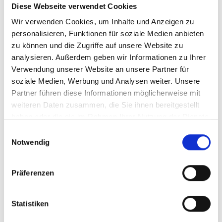
Diese Webseite verwendet Cookies
Ihr Partner für optimales
Wir verwenden Cookies, um Inhalte und Anzeigen zu
personalisieren, Funktionen für soziale Medien anbieten
Sehen in Hann. Münden
zu können und die Zugriffe auf unsere Website zu
Als erster Ansprechpartner für das gute Sehen sind wir
analysieren. Außerdem geben wir Informationen zu Ihrer
als Augenoptiker in Hann. Münden mehr als „nur“
Verwendung unserer Website an unsere Partner für
diejenigen, die sich um die jeweilige optisch,
soziale Medien, Werbung und Analysen weiter. Unsere
anatomisch und ästhetisch perfekt auf Ihre
Partner führen diese Informationen möglicherweise mit
individuellen Wünsche und Bedürfnisse angepasste
weiteren Daten zusammen, die Sie ihnen bereitgestellt
Sehhilfe kümmern. Wir sind auch oft die Ersten, die
haben oder die sie im Rahmen Ihrer Nutzung der Dienste
eventuelle Auffälligkeiten am Auge feststellen und
gesammelt haben.
Einwilligungsauswahl
unsere Kunden zu deren Abklärung an den Augenarzt
Notwendig
verweisen.
Wir verschaffen Ihnen meist ohne lange Wartezeiten
Präferenzen
eine optimale Sicht, wir messen Ihre Sehstärke und
fertigen daraufhin die perfekten Kontaktlinsen oder die
individuell auf Ihre Sehaufgaben zugeschnittene Brille
Statistiken
an. Als Gesundheitsberuf hat sich die Augenoptik –