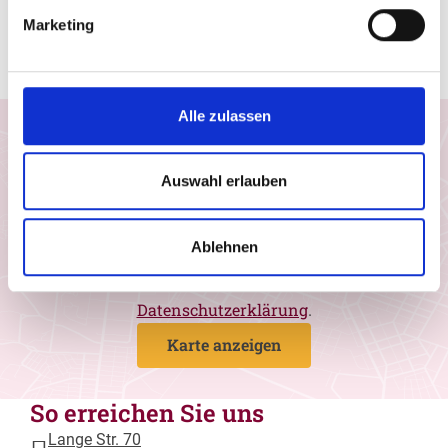
trotz des Einzuges modernster und
Marketing
computergesteuerter Technik – einen großen Teil
echter Handwerksarbeit bewahrt.
Alle zulassen
Einwilligung Google Maps
Ich möchte Google Maps-Karten aktivieren und
Auswahl erlauben
stimme zu, dass Daten von Google geladen
werden. Wir nutzen den Drittanbieter, um
geografische Informationen in Form von
Ablehnen
interaktiven Landkarten darzustellen. Weitere
Informationen entnehmen Sie bitte unserer
Datenschutzerklärung
.
Karte anzeigen
So erreichen Sie uns
Lange Str. 70