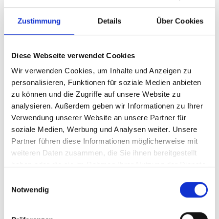
Zustimmung
Details
Über Cookies
Diese Webseite verwendet Cookies
Wir verwenden Cookies, um Inhalte und Anzeigen zu
personalisieren, Funktionen für soziale Medien anbieten
zu können und die Zugriffe auf unsere Website zu
analysieren. Außerdem geben wir Informationen zu Ihrer
Ihr Partner für optimales
Verwendung unserer Website an unsere Partner für
soziale Medien, Werbung und Analysen weiter. Unsere
Sehen in Hannover
Partner führen diese Informationen möglicherweise mit
Als erster Ansprechpartner für das gute Sehen sind wir
weiteren Daten zusammen, die Sie ihnen bereitgestellt
als Augenoptiker in Hannover mehr als „nur“
haben oder die sie im Rahmen Ihrer Nutzung der Dienste
diejenigen, die sich um die jeweilige optisch,
gesammelt haben.
Einwilligungsauswahl
anatomisch und ästhetisch perfekt auf Ihre
Notwendig
individuellen Wünsche und Bedürfnisse angepasste
Sehhilfe kümmern. Wir sind auch oft die Ersten, die