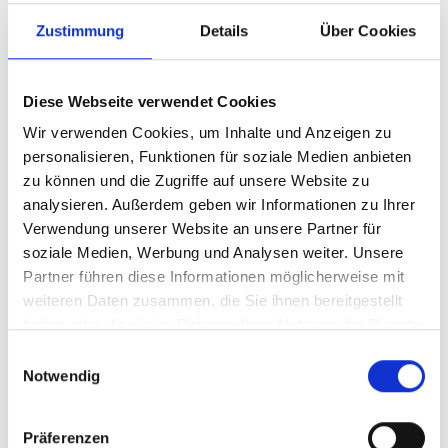
Zustimmung
Details
Über Cookies
Diese Webseite verwendet Cookies
Wir verwenden Cookies, um Inhalte und Anzeigen zu
personalisieren, Funktionen für soziale Medien anbieten
zu können und die Zugriffe auf unsere Website zu
analysieren. Außerdem geben wir Informationen zu Ihrer
Verwendung unserer Website an unsere Partner für
Ihr Partner für optimales
soziale Medien, Werbung und Analysen weiter. Unsere
Sehen in Harrislee
Partner führen diese Informationen möglicherweise mit
weiteren Daten zusammen, die Sie ihnen bereitgestellt
Als erster Ansprechpartner für das gute Sehen sind wir
haben oder die sie im Rahmen Ihrer Nutzung der Dienste
als Augenoptiker in Harrislee mehr als „nur“ diejenigen,
gesammelt haben.
Einwilligungsauswahl
die sich um die jeweilige optisch, anatomisch und
Notwendig
ästhetisch perfekt auf Ihre individuellen Wünsche und
Bedürfnisse angepasste Sehhilfe kümmern. Wir sind
auch oft die Ersten, die eventuelle Auffälligkeiten am
Präferenzen