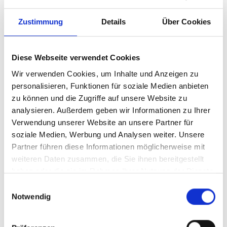
Zustimmung
Details
Über Cookies
Diese Webseite verwendet Cookies
Wir verwenden Cookies, um Inhalte und Anzeigen zu
personalisieren, Funktionen für soziale Medien anbieten
zu können und die Zugriffe auf unsere Website zu
analysieren. Außerdem geben wir Informationen zu Ihrer
Ihr Partner für optimales
Verwendung unserer Website an unsere Partner für
soziale Medien, Werbung und Analysen weiter. Unsere
Sehen in Heinsberg
Partner führen diese Informationen möglicherweise mit
Als erster Ansprechpartner für das gute Sehen sind wir
weiteren Daten zusammen, die Sie ihnen bereitgestellt
als Augenoptiker in Heinsberg mehr als „nur“
haben oder die sie im Rahmen Ihrer Nutzung der Dienste
diejenigen, die sich um die jeweilige optisch,
gesammelt haben.
Einwilligungsauswahl
anatomisch und ästhetisch perfekt auf Ihre
Notwendig
individuellen Wünsche und Bedürfnisse angepasste
Sehhilfe kümmern. Wir sind auch oft die Ersten, die