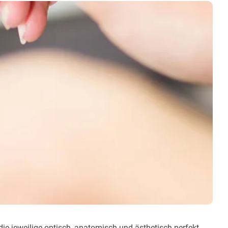
die jeweilige optisch, anatomisch und ästhetisch perfekt