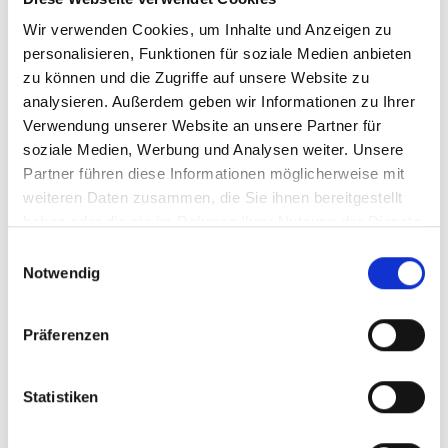
Wir verwenden Cookies, um Inhalte und Anzeigen zu
Sonnenbrillen
personalisieren, Funktionen für soziale Medien anbieten
zu können und die Zugriffe auf unsere Website zu
analysieren. Außerdem geben wir Informationen zu Ihrer
Internationale Marken und Designer
Verwendung unserer Website an unsere Partner für
soziale Medien, Werbung und Analysen weiter. Unsere
Sonnenbrillen mit und ohne individueller
Partner führen diese Informationen möglicherweise mit
Sehstärke
weiteren Daten zusammen, die Sie ihnen bereitgestellt
Umfassender UV-Schutz
haben oder die sie im Rahmen Ihrer Nutzung der Dienste
gesammelt haben.
Einwilligungsauswahl
Notwendig
Kontaktlinsen
Präferenzen
Kontaktlinsenanpassung nach Maß
Ausführliche Nachkontrollen
Statistiken
Beratung zur Kontaktlinsenpflege
Auswahl des optimalen Pflegemittels