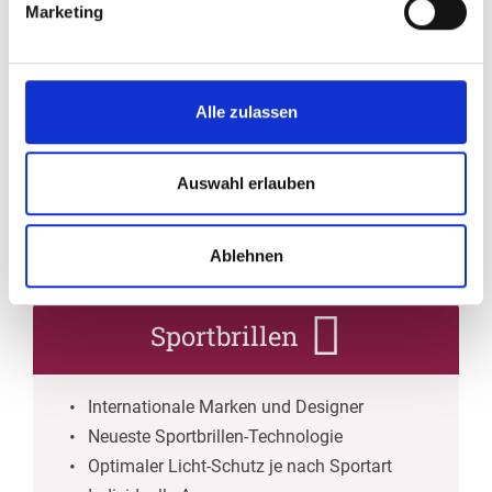
Marketing
Low Vision
Alle zulassen
Professionelle Beratung
Auswahl erlauben
Prüfung der Restsehfähigkeit
Anpassung von vergrößernden Sehhilfen
Ablehnen
Sportbrillen
Internationale Marken und Designer
Neueste Sportbrillen-Technologie
Optimaler Licht-Schutz je nach Sportart