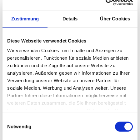
Zustimmung
Details
Über Cookies
Diese Webseite verwendet Cookies
Wir verwenden Cookies, um Inhalte und Anzeigen zu
personalisieren, Funktionen für soziale Medien anbieten
zu können und die Zugriffe auf unsere Website zu
analysieren. Außerdem geben wir Informationen zu Ihrer
Ihr Partner für optimales
Verwendung unserer Website an unsere Partner für
Sehen in Höhenkirchen-
soziale Medien, Werbung und Analysen weiter. Unsere
Siegerts.
Partner führen diese Informationen möglicherweise mit
weiteren Daten zusammen, die Sie ihnen bereitgestellt
Als erster Ansprechpartner für das gute Sehen sind wir
haben oder die sie im Rahmen Ihrer Nutzung der Dienste
als Augenoptiker in Höhenkirchen-Siegerts. mehr als
gesammelt haben.
Einwilligungsauswahl
„nur“ diejenigen, die sich um die jeweilige optisch,
Notwendig
anatomisch und ästhetisch perfekt auf Ihre
individuellen Wünsche und Bedürfnisse angepasste