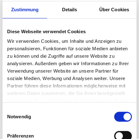
Zustimmung
Details
Über Cookies
Diese Webseite verwendet Cookies
Wir verwenden Cookies, um Inhalte und Anzeigen zu
personalisieren, Funktionen für soziale Medien anbieten
zu können und die Zugriffe auf unsere Website zu
analysieren. Außerdem geben wir Informationen zu Ihrer
Verwendung unserer Website an unsere Partner für
Ihr Partner für optimales
soziale Medien, Werbung und Analysen weiter. Unsere
Sehen in Homburg
Partner führen diese Informationen möglicherweise mit
weiteren Daten zusammen, die Sie ihnen bereitgestellt
Als erster Ansprechpartner für das gute Sehen sind wir
haben oder die sie im Rahmen Ihrer Nutzung der Dienste
als Augenoptiker in Homburg mehr als „nur“ diejenigen,
gesammelt haben.
Einwilligungsauswahl
die sich um die jeweilige optisch, anatomisch und
Notwendig
ästhetisch perfekt auf Ihre individuellen Wünsche und
Bedürfnisse angepasste Sehhilfe kümmern. Wir sind
auch oft die Ersten, die eventuelle Auffälligkeiten am
Präferenzen