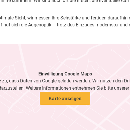
ilfe kümmern. Wir sind auch oft die Ersten, die eventuelle Auf
imale Sicht, wir messen Ihre Sehstärke und fertigen daraufhin di
f hat sich die Augenoptik – trotz des Einzuges modernster und 
Einwilligung Google Maps
zu, dass Daten von Google geladen werden. Wir nutzen den Dri
darzustellen. Weitere Informationen entnehmen Sie bitte unsere
Karte anzeigen