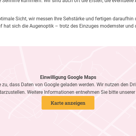
Sehhilfe kümmern. Wir sind auch oft die Ersten, die eventuelle
imale Sicht, wir messen Ihre Sehstärke und fertigen daraufhin di
f hat sich die Augenoptik – trotz des Einzuges modernster und 
Einwilligung Google Maps
zu, dass Daten von Google geladen werden. Wir nutzen den Dri
darzustellen. Weitere Informationen entnehmen Sie bitte unsere
Karte anzeigen