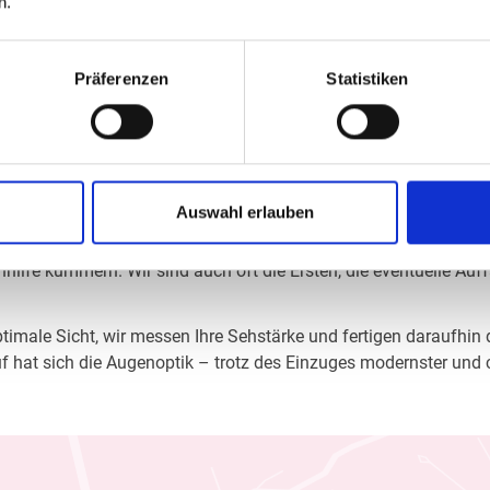
n.
Präferenzen
Statistiken
n in Jessen
Auswahl erlauben
Augenoptiker in Jessen mehr als „nur“ diejenigen, die sich um di
ilfe kümmern. Wir sind auch oft die Ersten, die eventuelle Auf
imale Sicht, wir messen Ihre Sehstärke und fertigen daraufhin di
f hat sich die Augenoptik – trotz des Einzuges modernster und 