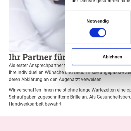
der Dienste gesammelt habe
Einwilligungsauswahl
Notwendig
Ihr Partner für optimales Sehe
Ablehnen
Als erster Ansprechpartner für das gute Sehen sind wir als 
Ihre individuellen Wünsche und Bedürfnisse angepasste Sehh
deren Abklärung an den Augenarzt verweisen.
Wir verschaffen Ihnen meist ohne lange Wartezeiten eine opt
Sehaufgaben zugeschnittene Brille an. Als Gesundheitsberu
Handwerksarbeit bewahrt.