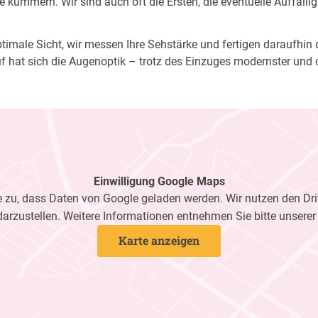
 kümmern. Wir sind auch oft die Ersten, die eventuelle Auffälli
imale Sicht, wir messen Ihre Sehstärke und fertigen daraufhin di
f hat sich die Augenoptik – trotz des Einzuges modernster und 
Einwilligung Google Maps
zu, dass Daten von Google geladen werden. Wir nutzen den Dri
darzustellen. Weitere Informationen entnehmen Sie bitte unsere
Karte anzeigen