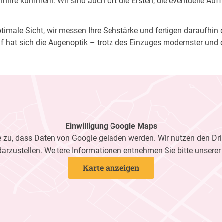
ilfe kümmern. Wir sind auch oft die Ersten, die eventuelle Auf
imale Sicht, wir messen Ihre Sehstärke und fertigen daraufhin di
f hat sich die Augenoptik – trotz des Einzuges modernster und 
Einwilligung Google Maps
zu, dass Daten von Google geladen werden. Wir nutzen den Dri
darzustellen. Weitere Informationen entnehmen Sie bitte unsere
Karte anzeigen