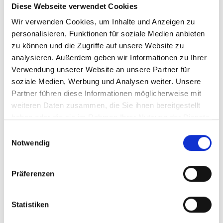
Diese Webseite verwendet Cookies
Ihr Partner für optimales
Wir verwenden Cookies, um Inhalte und Anzeigen zu
personalisieren, Funktionen für soziale Medien anbieten
Sehen in Memmingen
zu können und die Zugriffe auf unsere Website zu
Als erster Ansprechpartner für das gute Sehen sind wir
analysieren. Außerdem geben wir Informationen zu Ihrer
als Augenoptiker in Memmingen mehr als „nur“
Verwendung unserer Website an unsere Partner für
diejenigen, die sich um die jeweilige optisch,
soziale Medien, Werbung und Analysen weiter. Unsere
anatomisch und ästhetisch perfekt auf Ihre
Partner führen diese Informationen möglicherweise mit
individuellen Wünsche und Bedürfnisse angepasste
weiteren Daten zusammen, die Sie ihnen bereitgestellt
Sehhilfe kümmern. Wir sind auch oft die Ersten, die
haben oder die sie im Rahmen Ihrer Nutzung der Dienste
eventuelle Auffälligkeiten am Auge feststellen und
gesammelt haben.
Einwilligungsauswahl
unsere Kunden zu deren Abklärung an den Augenarzt
Notwendig
verweisen.
Wir verschaffen Ihnen meist ohne lange Wartezeiten
Präferenzen
eine optimale Sicht, wir messen Ihre Sehstärke und
fertigen daraufhin die perfekten Kontaktlinsen oder die
individuell auf Ihre Sehaufgaben zugeschnittene Brille
Statistiken
an. Als Gesundheitsberuf hat sich die Augenoptik –