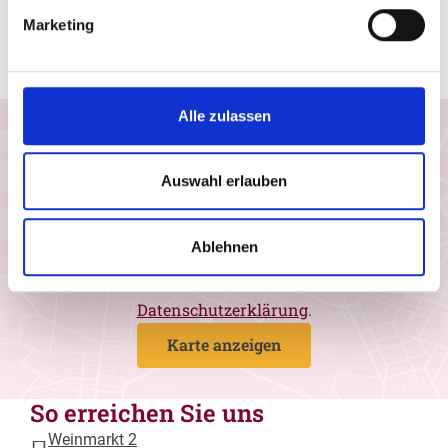
trotz des Einzuges modernster und
Marketing
computergesteuerter Technik – einen großen Teil
echter Handwerksarbeit bewahrt.
Alle zulassen
Einwilligung Google Maps
Ich möchte Google Maps-Karten aktivieren und
Auswahl erlauben
stimme zu, dass Daten von Google geladen
werden. Wir nutzen den Drittanbieter, um
geografische Informationen in Form von
Ablehnen
interaktiven Landkarten darzustellen. Weitere
Informationen entnehmen Sie bitte unserer
Datenschutzerklärung
.
Karte anzeigen
So erreichen Sie uns
Weinmarkt 2